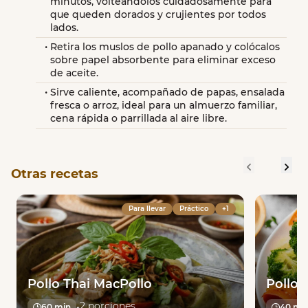
minutos, volteándolos cuidadosamente para 
que queden dorados y crujientes por todos 
lados.
Retira los muslos de pollo apanado y colócalos 
sobre papel absorbente para eliminar exceso 
de aceite.
Sirve caliente, acompañado de papas, ensalada 
fresca o arroz, ideal para un almuerzo familiar, 
cena rápida o parrillada al aire libre.
Otras recetas
Para llevar
Práctico
+1
Pollo Thai MacPollo
Pollo a
2 porciones
•
60 min
40 mi