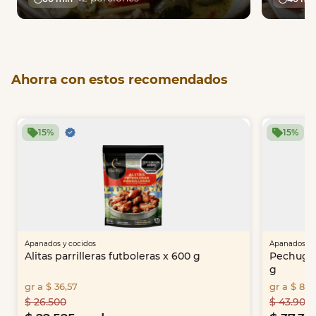
Item
1
Ahorra con estos recomendados
of
33
15%
15%
Apanados y cocidos
Apanados y 
Alitas parrilleras futboleras x 600 g
Pechuga 
g
gr a $ 36,57
gr a $ 89,
$ 26.500
$ 43.900