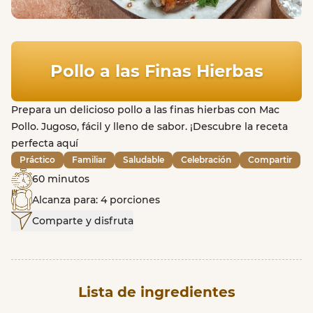
Pollo a las Finas Hierbas
Prepara un delicioso pollo a las finas hierbas con Mac
Pollo. Jugoso, fácil y lleno de sabor. ¡Descubre la receta
perfecta aquí
Práctico
Familiar
Saludable
Celebración
Compartir
60 minutos
Alcanza para: 4 porciones
Comparte y disfruta
Lista de ingredientes