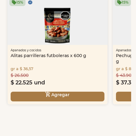
15%
15%
Apanados y cocidos
Apanados y 
Alitas parrilleras futboleras x 600 g
Pechuga 
g
gr a $ 36,57
gr a $ 89,
$ 26.500
$ 43.900
$ 22.525 und
$ 37.31
Agregar
Item
1
of