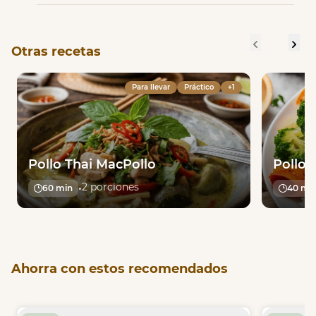
Otras recetas
Para llevar
Práctico
+1
Pollo Thai MacPollo
Pollo a
2 porciones
•
60 min
40 mi
Item
1
Ahorra con estos recomendados
of
33