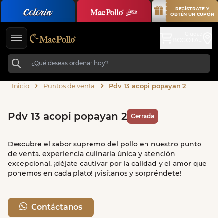
REGÍSTRATE Y
OBTÉN UN CUPÓN
Ciudad
BOGOTA...
Inicio
Puntos de venta
Pdv 13 acopi popayan 2
Pdv 13 acopi popayan 2
Cerrada
Descubre el sabor supremo del pollo en nuestro punto
de venta. experiencia culinaria única y atención
excepcional. ¡déjate cautivar por la calidad y el amor que
ponemos en cada plato! ¡visítanos y sorpréndete!
Contáctanos