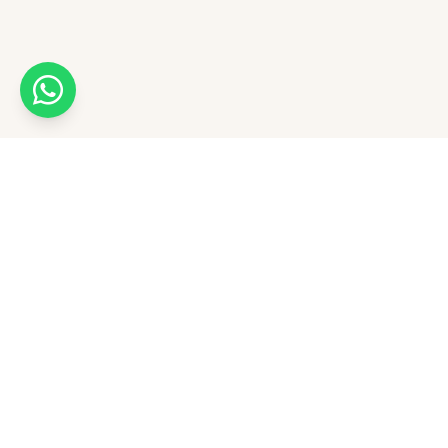
Recetas
Contáctanos
Puntos de ven
018000 970801
servicliente@avsasa.com
Ayuda en línea
Escríbenos
Distribuidoras