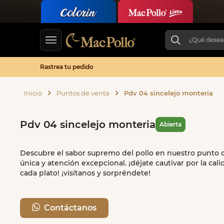
Rastrea tu pedido
Inicio
Puntos de venta
Pdv 04 sincelejo monteria
Pdv 04 sincelejo monteria
Abierta
Descubre el sabor supremo del pollo en nuestro punto de
única y atención excepcional. ¡déjate cautivar por la c
cada plato! ¡visítanos y sorpréndete!
Contáctanos