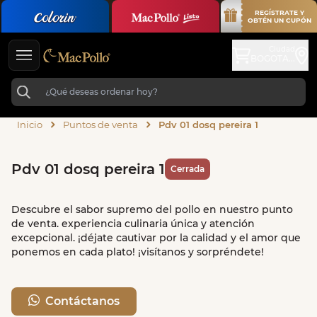
REGÍSTRATE Y
OBTÉN UN CUPÓN
Ciudad
BOGOTA...
Inicio
Puntos de venta
Pdv 01 dosq pereira 1
Pdv 01 dosq pereira 1
Cerrada
Descubre el sabor supremo del pollo en nuestro punto
de venta. experiencia culinaria única y atención
excepcional. ¡déjate cautivar por la calidad y el amor que
ponemos en cada plato! ¡visítanos y sorpréndete!
Contáctanos