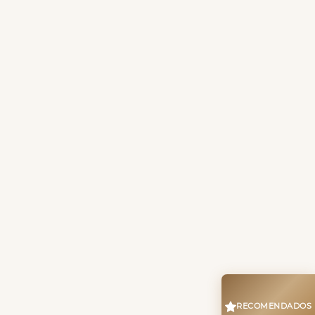
RECOMENDADOS