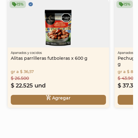
15%
15%
Apanados y cocidos
Apanados y 
Alitas parrilleras futboleras x 600 g
Pechuga 
g
gr a $ 36,57
gr a $ 89,
$ 26.500
$ 43.900
$ 22.525 und
$ 37.31
Agregar
Item
1
of