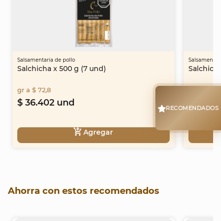
Salsamentaria de pollo
Salsamentari
Salchicha x 500 g (7 und)
Salchicha
gr a $ 72,8
gr a $ 71,
$ 36.402 und
$ 35.70
RECOMENDADOS
Agregar
Item
1
Ahorra con estos recomendados
of
16