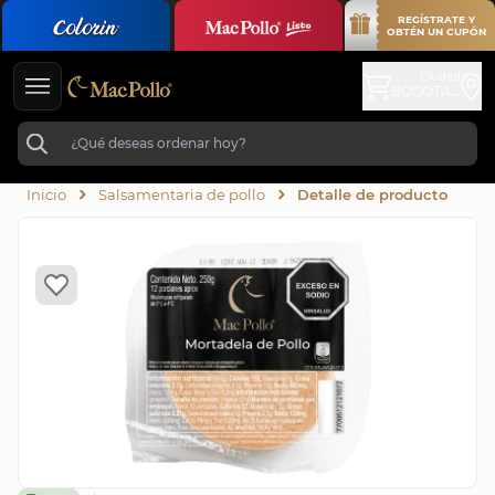
REGÍSTRATE Y
OBTÉN UN CUPÓN
Ciudad
BOGOTA...
Inicio
Salsamentaria de pollo
Detalle de producto