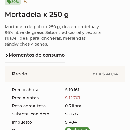
20%
Mortadela x 250 g
Mortadela de pollo x 250 g, rica en proteína y
96% libre de grasa. Sabor tradicional y textura
suave, ideal para loncheras, meriendas,
sándwiches y panes.
Momentos de consumo
Precio
gr a $ 40,64
Precio ahora
$ 10.161
Precio Antes
$ 12.701
Peso aprox. total
0,5 libra
Subtotal con dcto
$ 9677
Impuesto
$ 484