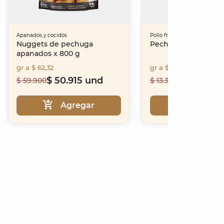
Apanados y cocidos
Pollo fresco
Nuggets de pechuga
Pechuga sin piel
apanados x 800 g
gr a $ 62,32
gr a $ 22,7
$ 50.915 und
$ 11.348 lb
$ 59.900
$ 13.350
Agregar
Agrega