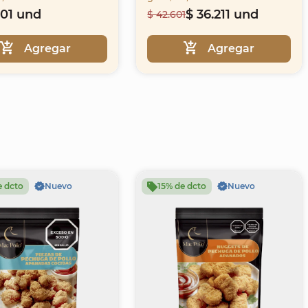
701 und
$ 36.211 und
$ 42.601
Agregar
Agregar
e dcto
Nuevo
15% de dcto
Nuevo