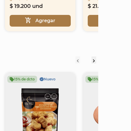
$ 19.200 und
$ 21.301 und
Agregar
Agrega
15% de dcto
Nuevo
15% de dcto