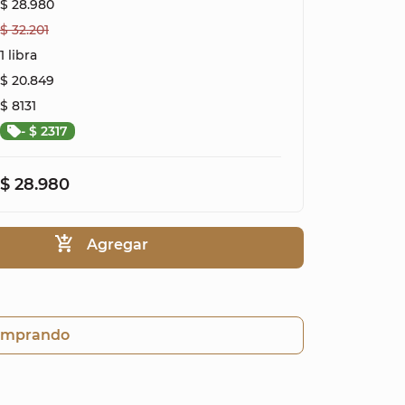
$ 28.980
$ 32.201
1 libra
$ 20.849
$ 8131
- $ 2317
$ 28.980
Agregar
omprando