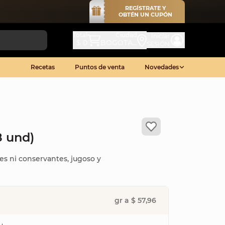
REGÍSTRATE Y
OBTÉN UN CUPÓN
Total
Ciudad
Iniciar
$ 0
BOGOTA...
SESIÓN
Recetas
Puntos de venta
Novedades
8 und)
tes ni conservantes, jugoso y
gr a $ 57,96