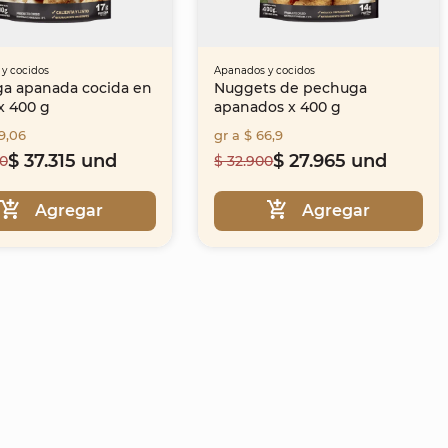
y cocidos
Apanados y cocidos
a apanada cocida en
Nuggets de pechuga
x 400 g
apanados x 400 g
9,06
gr a $ 66,9
$ 37.315 und
$ 27.965 und
00
$ 32.900
Agregar
Agregar