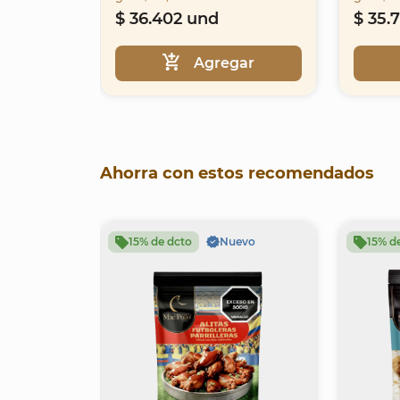
$ 36.402 und
$ 35.
Agregar
Item
1
Ahorra con estos recomendados
of
16
15% de dcto
Nuevo
15% d