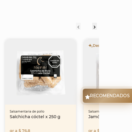
Destacado
RECOMENDADOS
Salsamentaria de pollo
Salsamentaria de pollo
Salchicha cóctel x 250 g
Jamón x 250 g
gr a $ 76,8
gr a $ 85,2