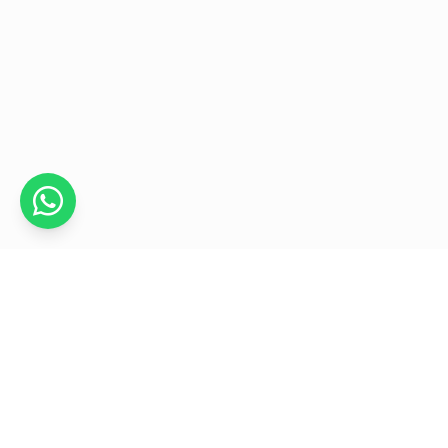
Recetas
Contáctanos
Puntos de ven
018000 970801
servicliente@avsasa.com
Ayuda en línea
Escríbenos
Distribuidoras