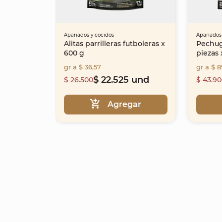
Apanados y cocidos
Apanados 
Alitas parrilleras futboleras x
Pechug
600 g
piezas 
gr a $ 36,57
gr a $ 8
$ 22.525 und
$ 26.500
$ 43.9
Agregar
Item
1
of
25