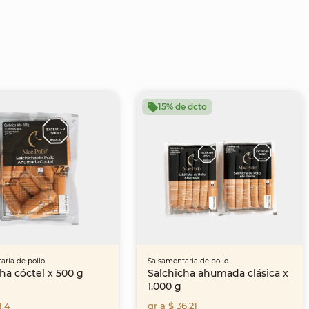
15% de dcto
aria de pollo
Salsamentaria de pollo
ha cóctel x 500 g
Salchicha ahumada clásica x
1.000 g
1,4
gr a $ 36,21