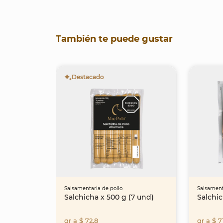
También te puede gustar
Destacado
Salsamentaria de pollo
Salsament
Salchicha x 500 g (7 und)
Salchic
gr a $ 72,8
gr a $ 7