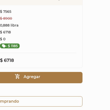
$ 7565
$ 8900
0,888 libra
$ 6718
$ 0
- $ 1185
$ 6718
Agregar
omprando