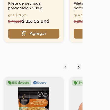
Filete de pechuga
Filete de pechuga
porcionado x 900 g
porcionado (10 und)
gr a $ 36,23
gr a $ 36,9
$ 35.105 und
$ 18.450 l
$ 41.300
$ 20.500
Agregar
Agrega
15% de dcto
Nuevo
15% de dcto