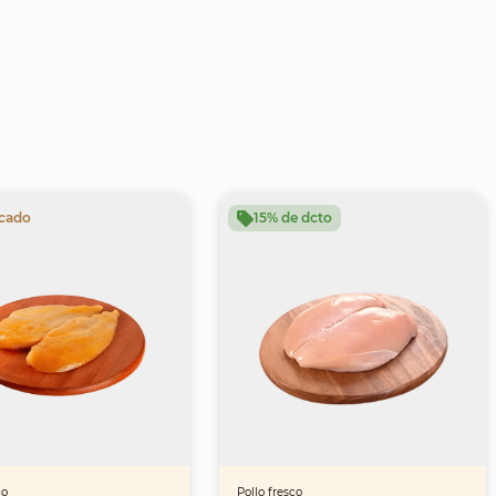
cado
15% de dcto
co
Pollo fresco