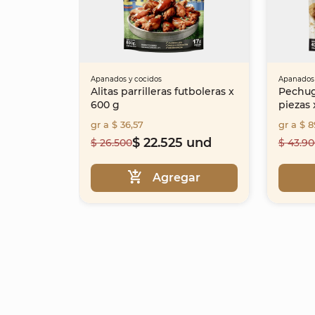
Apanados y cocidos
Apanados 
Alitas parrilleras futboleras x
Pechug
600 g
piezas 
gr a $ 36,57
gr a $ 8
$ 22.525 und
$ 26.500
$ 43.9
Agregar
Item
1
of
25