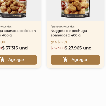
y cocidos
Apanados y cocidos
a apanada cocida en
Nuggets de pechuga
x 400 g
apanados x 400 g
9,06
gr a $ 66,9
$ 37.315 und
$ 27.965 und
00
$ 32.900
Agregar
Agregar