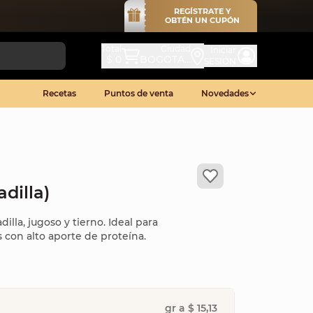
REGÍSTRATE Y
OBTÉN UN CUPÓN
Total
Ciudad
Iniciar
$ 0
BOGOTA...
SESIÓN
Recetas
Puntos de venta
Novedades
dilla)
illa, jugoso y tierno. Ideal para
s con alto aporte de proteína.
gr a $ 15,13