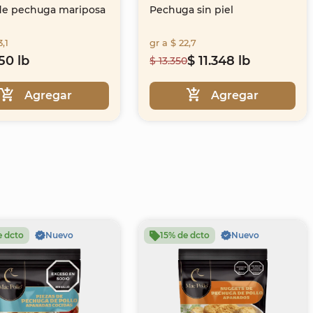
 de pechuga mariposa
Pechuga sin piel
3,1
gr a $ 22,7
50 lb
$ 11.348 lb
$ 13.350
Agregar
Agregar
e dcto
Nuevo
15% de dcto
Nuevo