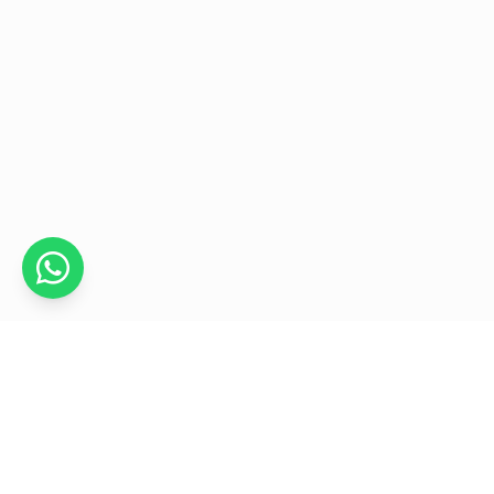
Recetas
Contáctanos
Puntos de ven
018000 970801
servicliente@avsasa.com
Ayuda en línea
Escríbenos