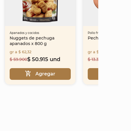
Apanados y cocidos
Pollo fresco
Nuggets de pechuga
Pechuga sin piel
apanados x 800 g
gr a $ 62,32
gr a $ 22,7
$ 50.915 und
$ 11.348 lb
$ 59.900
$ 13.350
Agregar
Agrega