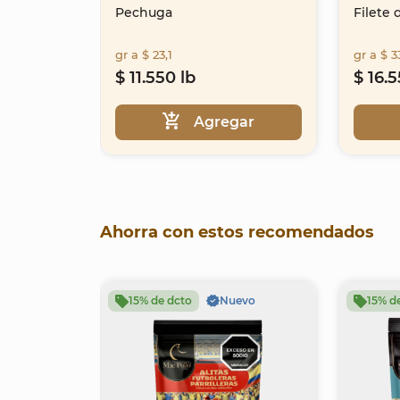
Pechuga
Filete
gr a $ 23,1
gr a $ 3
$ 11.550 lb
$ 16.5
Agregar
Item
1
Ahorra con estos recomendados
of
27
15% de dcto
Nuevo
15% d