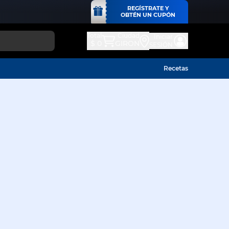
REGÍSTRATE Y
OBTÉN UN CUPÓN
Total
Ciudad
Iniciar
$ 0
GIRON
SESIÓN
Recetas